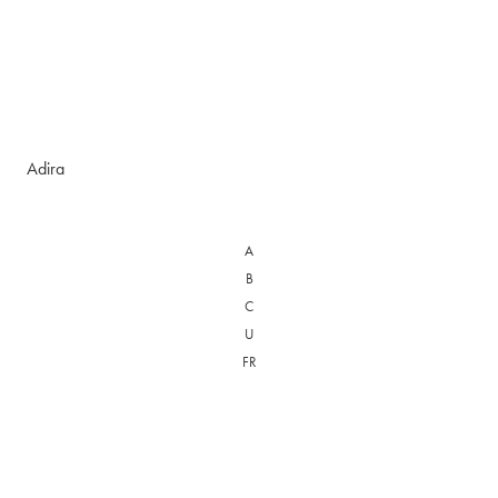
Adira
A
B
C
U
FR