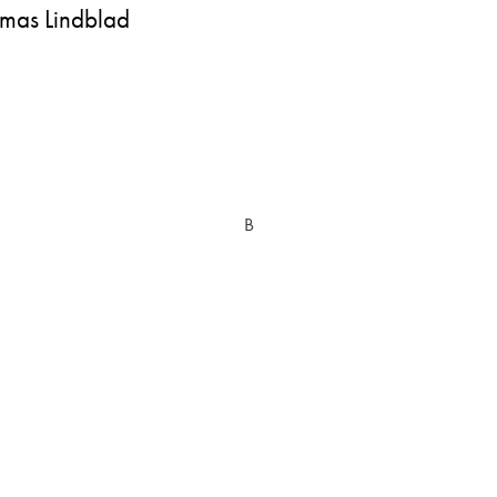
omas Lindblad
B