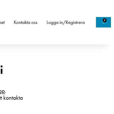
0
het
Kontakta oss
Logga in/Registrera
i
op
.
t kontakta