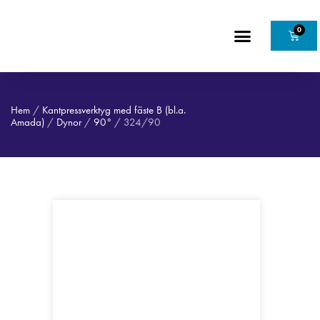
0
Hem
/
Kantpressverktyg med fäste B (bl.a.
Amada)
/
Dynor
/
90°
/ 324/90