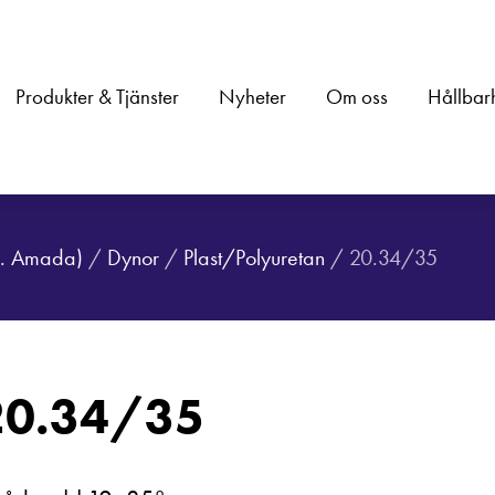
Produkter & Tjänster
Nyheter
Om oss
Hållbar
.a. Amada)
/
Dynor
/
Plast/Polyuretan
/ 20.34/35
20.34/35